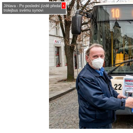
x
Jihlava - Po poslední jízdě předal
trolejbus svému synovi