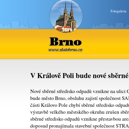
Fotogalerie
Brno
www.zlatebrno.cz
V Králově Poli bude nové sběrné
Nové sběrné středisko odpadů vznikne na ulici
bude město Brno, obsluhu zajistí společnost 
části Královo Pole chybí sběrné středisko odpad
výstavbě velkého městského okruhu zrušen sběr
sběrné středisko odpadů vznikne přestavbou areá
doposud pronajímala stavební společnost STRAB