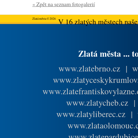
« Zpět na seznam fotogalerií
Zlatá města © 2026
V 16 zlatých městech našeh
Zlatá města ... t
www.zlatebrno.cz
|
w
www.zlatyceskykrumlov
www.zlatefrantiskovylazne.
www.zlatycheb.cz
www.zlatyliberec.cz
|
www.zlataolomouc.
www.zlatepardubice