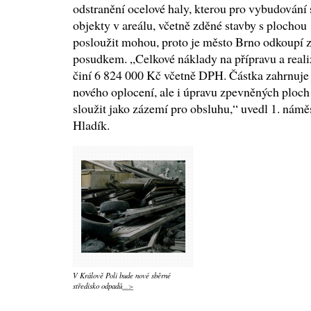
odstranění ocelové haly, kterou pro vybudování s
objekty v areálu, včetně zděné stavby s plochou
posloužit mohou, proto je město Brno odkoupí 
posudkem. „Celkové náklady na přípravu a reali
činí 6 824 000 Kč včetně DPH. Částka zahrnuje j
nového oplocení, ale i úpravu zpevněných ploch 
sloužit jako zázemí pro obsluhu,“ uvedl 1. nám
Hladík.
V Králově Poli bude nové sběrné
středisko odpadů
...>